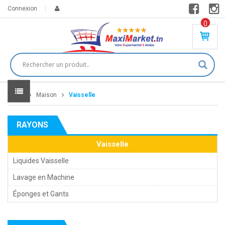
Connexion
0
PR
O
DU
IT(
S)
-
Home
Maison
Vaisselle
0
,
00
0
RAYONS
DT
Vaisselle
Liquides Vaisselle
Lavage en Machine
Éponges et Gants