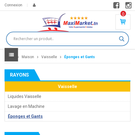
Connexion
0
PR
O
DU
IT(
S)
-
Home
Maison
Vaisselle
Éponges et Gants
0
,
00
0
RAYONS
DT
Vaisselle
Liquides Vaisselle
Lavage en Machine
Éponges et Gants