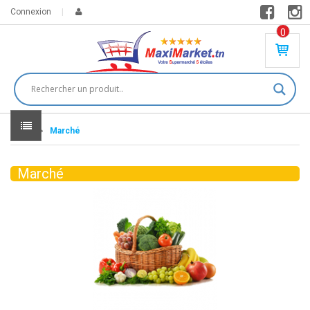
Connexion
0
PR
O
DU
IT(
S)
-
Home
Marché
0
,
00
0
Marché
DT