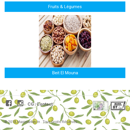
Fruits & Légumes
Beit El Mouna
CG
Contact
|
© 2018 Maximarket.tn . Tous Droits Réservés.