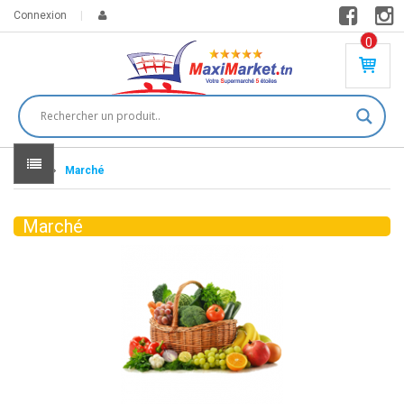
Connexion
0
PR
O
DU
IT(
S)
-
Home
Marché
0
,
00
0
Marché
DT