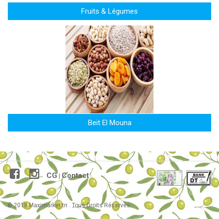
Fruits & Légumes
Beit El Mouna
CG
Contact
|
© 2018 Maximarket.tn . Tous Droits Réservés.