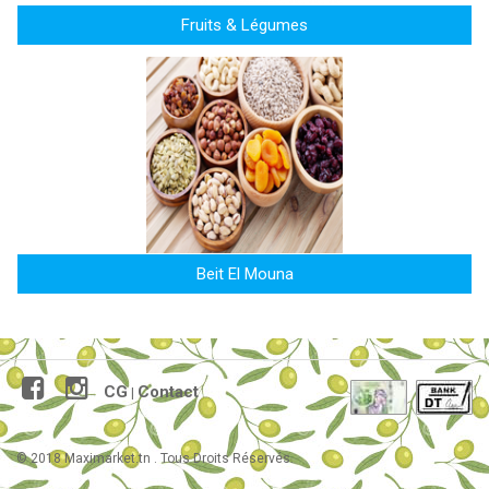
Fruits & Légumes
Beit El Mouna
CG
Contact
|
© 2018 Maximarket.tn . Tous Droits Réservés.