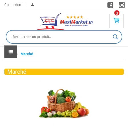
Connexion
0
PR
O
DU
IT(
S)
-
Home
Marché
0
,
00
0
Marché
DT