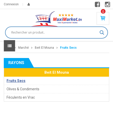
Connexion
0
PR
O
DU
IT(
S)
-
Home
Marché
Beit El Mouna
Fruits Secs
0
,
00
0
RAYONS
DT
Beit El Mouna
Fruits Secs
Olives & Condiments
Féculents en Vrac