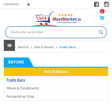
Connexion
0
PR
O
DU
IT(
S)
-
Home
Marché
Beit El Mouna
Fruits Secs
0
,
00
0
RAYONS
DT
Beit El Mouna
Fruits Secs
Olives & Condiments
Féculents en Vrac