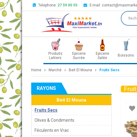
Telephone:
27 59 00 55
E-mail:
contact@maximarke
Produits
Epicerie
Epicerie
Boissons
Laitiers
Sucrée
Salée
Home
Marché
Beit El Mouna
Fruits Secs
RAYONS
Frui
Beit El Mouna
Fruits Secs
Olives & Condiments
Féculents en Vrac