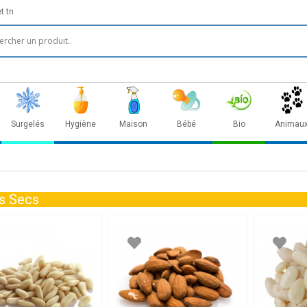
t.tn
Surgelés
Hygiène
Maison
Bébé
Bio
Animau
ts Secs