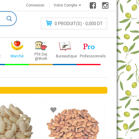
Connexion
Votre Compte
0
PRODUIT(S) - 0
,000 DT
P’tit Dej
x
Marché
Bureautique
Professionnels
@Work