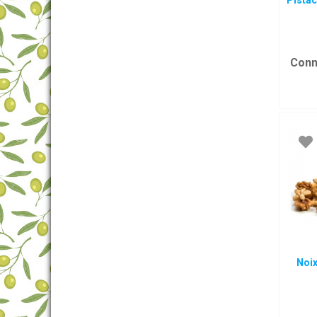
Pista
Conn
Noi