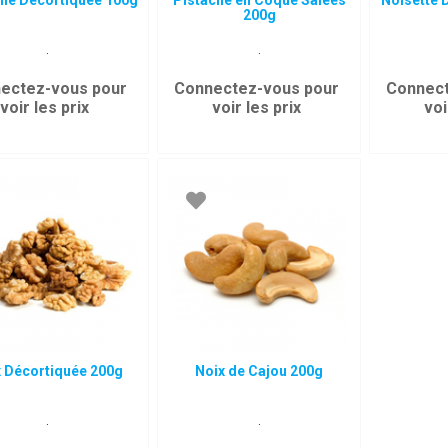
che Décortiquée 100g
Pistache en Coque Salées
Noisette 
200g
.
.
ectez-vous pour
Connectez-vous pour
Connect
voir les prix
voir les prix
voi
x Décortiquée 200g
Noix de Cajou 200g
.
.