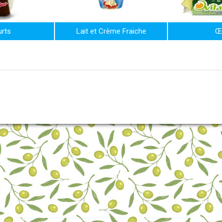
rts
Lait et Crème Fraiche
Œ