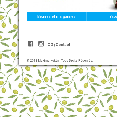
Beurres et margarines
Yaou
CG
Contact
|
© 2018 Maximarket.tn . Tous Droits Réservés.