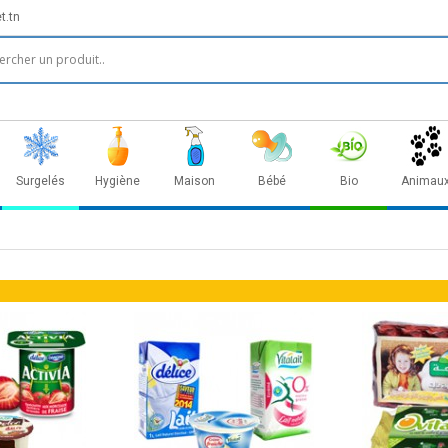
t.tn
Surgelés
Hygiène
Maison
Bébé
Bio
Animau