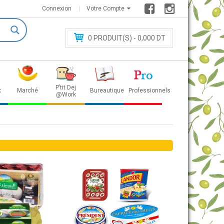
Connexion
Votre Compte
0
PRODUIT(S) - 0
,000 DT
P’tit Dej
x
Marché
Bureautique
Professionnels
@Work