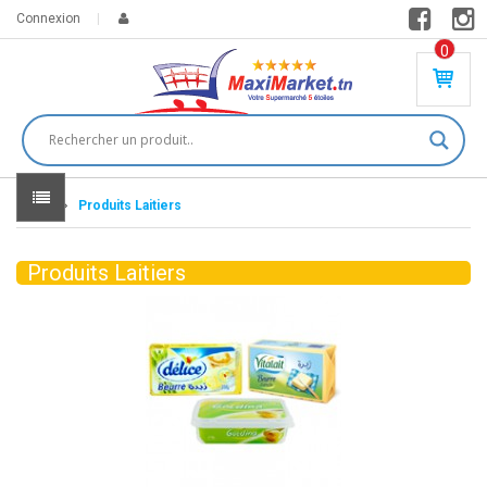
Connexion
0
PR
O
DU
IT(
S)
-
Home
Produits Laitiers
0
,
00
0
Produits Laitiers
DT