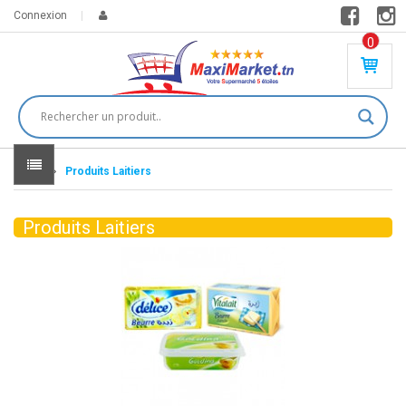
Connexion
0
PR
O
DU
IT(
S)
-
Home
Produits Laitiers
0
,
00
0
Produits Laitiers
DT