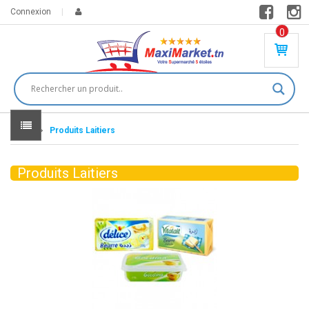
Connexion
0
PR
O
DU
IT(
S)
-
Home
Produits Laitiers
0
,
00
0
Produits Laitiers
DT