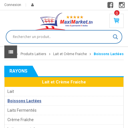
Connexion
0
PR
O
DU
IT(
S)
-
Home
Produits Laitiers
Lait et Crème Fraiche
Boissons Lactées
0
,
00
0
RAYONS
DT
Lait et Crème Fraiche
Lait
Boissons Lactées
Laits Fermentés
Crème Fraîche