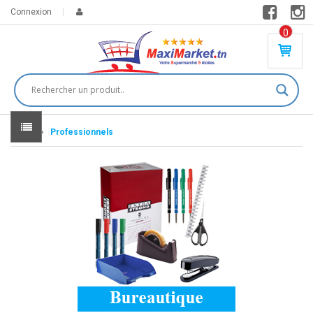
Connexion
0
PR
O
DU
IT(
S)
-
Home
Professionnels
0
,
00
0
DT