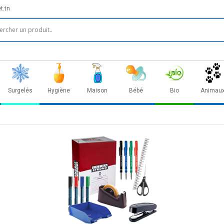
t.tn
Surgelés
Hygiène
Maison
Bébé
Bio
Animau