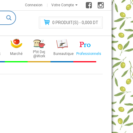
Connexion
Votre Compte
0
PRODUIT(S) - 0
,000 DT
P’tit Dej
x
Marché
Bureautique
Professionnels
@Work