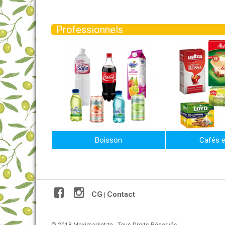
Professionnels
Boisson
Cafés e
CG
Contact
|