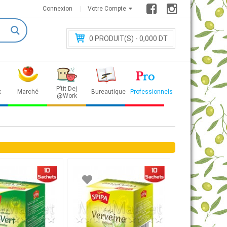
Connexion
Votre Compte
0
PRODUIT(S) - 0
,000 DT
P’tit Dej
x
Marché
Bureautique
Professionnels
@Work