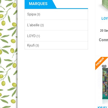
MARQUES
Spipa
(3)
LOY
L'abeille
(2)
20 Sa
LOYD
(1)
Conn
Kyufi
(3)