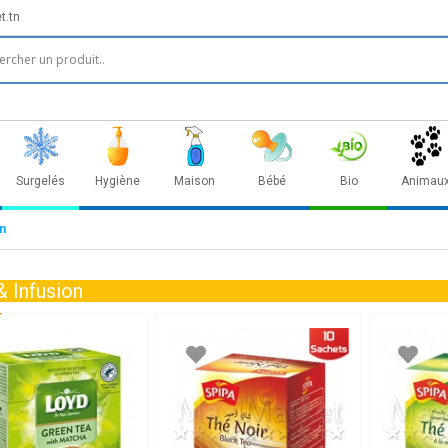
t.tn
Surgelés
Hygiène
Maison
Bébé
Bio
Animau
n
& Infusion