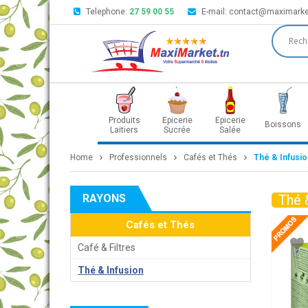
Telephone:
27 59 00 55
E-mail:
contact@maximarke
Produits
Epicerie
Epicerie
Boissons
Laitiers
Sucrée
Salée
Home
Professionnels
Cafés et Thés
Thé & Infusio
RAYONS
Thé 
Cafés et Thés
Café & Filtres
Thé & Infusion