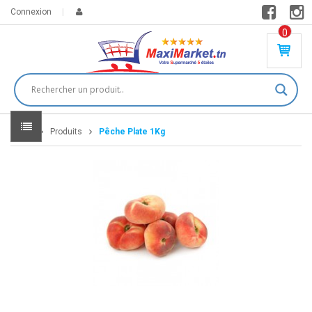
Connexion
0
PR
O
DU
IT(
S)
-
Home
Produits
Pêche Plate 1Kg
0
,
00
0
DT