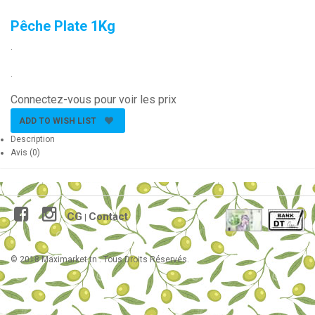
Pêche Plate 1Kg
.
.
Connectez-vous pour voir les prix
ADD TO WISH LIST
Description
Avis (0)
CG
Contact
|
© 2018 Maximarket.tn . Tous Droits Réservés.