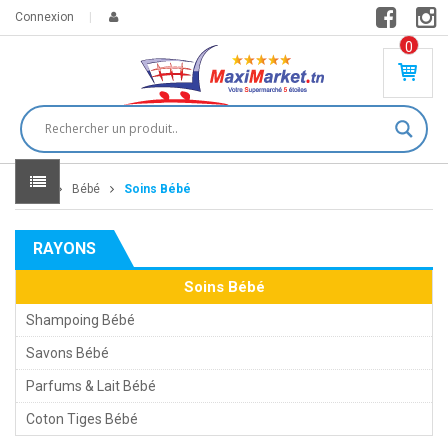
Connexion
0
PR
O
DU
IT(
S)
-
Home
Bébé
Soins Bébé
0
,
00
0
RAYONS
DT
Soins Bébé
Shampoing Bébé
Savons Bébé
Parfums & Lait Bébé
Coton Tiges Bébé