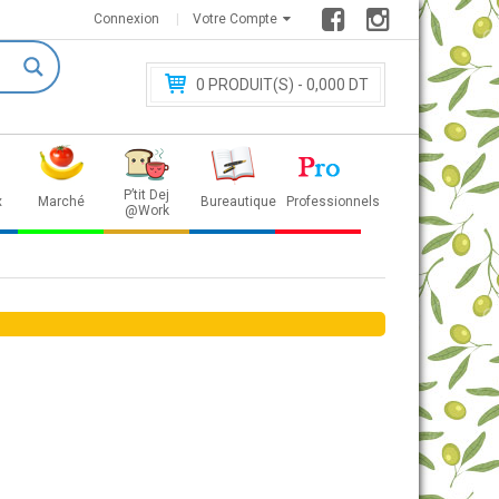
Connexion
Votre Compte
0
PRODUIT(S) - 0
,000 DT
P’tit Dej
x
Marché
Bureautique
Professionnels
@Work