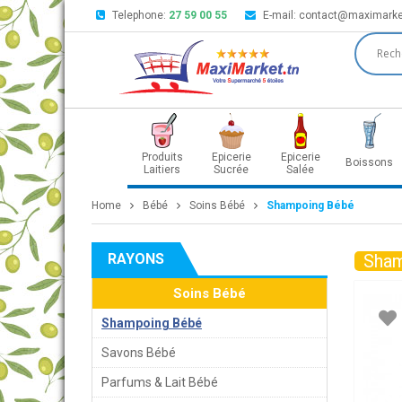
Telephone:
27 59 00 55
E-mail:
contact@maximarke
Produits
Epicerie
Epicerie
Boissons
Laitiers
Sucrée
Salée
Home
Bébé
Soins Bébé
Shampoing Bébé
RAYONS
Sham
Soins Bébé
Shampoing Bébé
Savons Bébé
Parfums & Lait Bébé