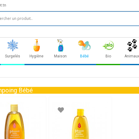
t.tn
Surgelés
Hygiène
Maison
Bébé
Bio
Animau
poing Bébé