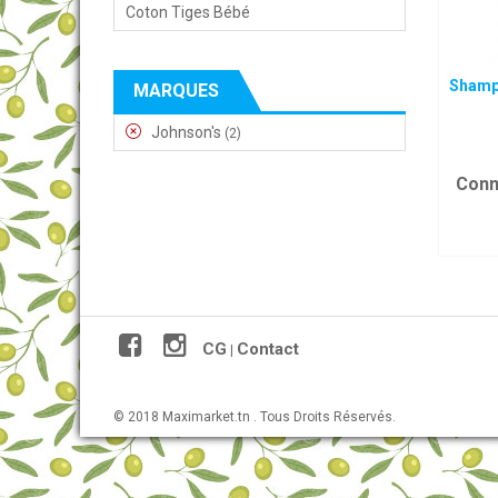
Coton Tiges Bébé
Shamp
MARQUES
Johnson's
(2)
Conn
CG
Contact
|
© 2018 Maximarket.tn . Tous Droits Réservés.