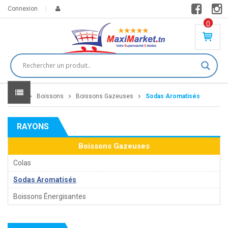
Connexion
0
PR
O
DU
IT(
S)
-
Home
Boissons
Boissons Gazeuses
Sodas Aromatisés
0
,
00
0
RAYONS
DT
Boissons Gazeuses
Colas
Sodas Aromatisés
Boissons Énergisantes