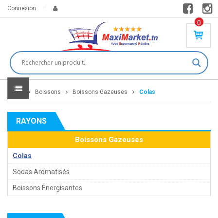
Connexion
0
PR
O
DU
IT(
S)
-
Home
Boissons
Boissons Gazeuses
Colas
0
,
00
0
RAYONS
DT
Boissons Gazeuses
Colas
Sodas Aromatisés
Boissons Énergisantes