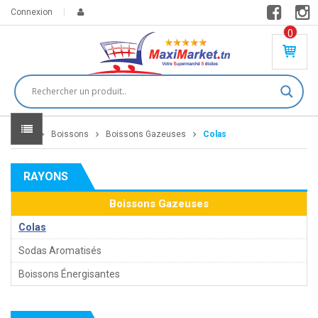
Connexion
0
PR
O
DU
IT(
S)
-
Home
Boissons
Boissons Gazeuses
Colas
0
,
00
0
RAYONS
DT
Boissons Gazeuses
Colas
Sodas Aromatisés
Boissons Énergisantes