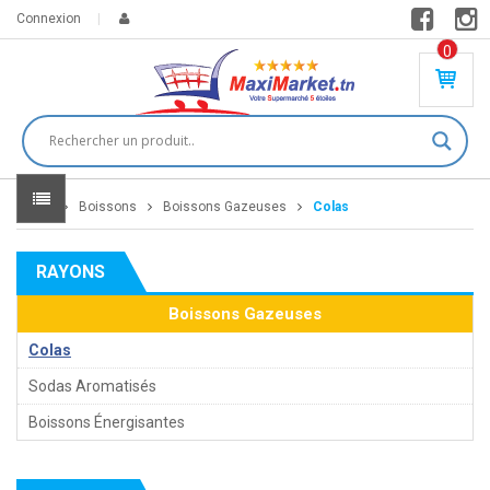
Connexion
0
PR
O
DU
IT(
S)
-
Home
Boissons
Boissons Gazeuses
Colas
0
,
00
0
RAYONS
DT
Boissons Gazeuses
Colas
Sodas Aromatisés
Boissons Énergisantes