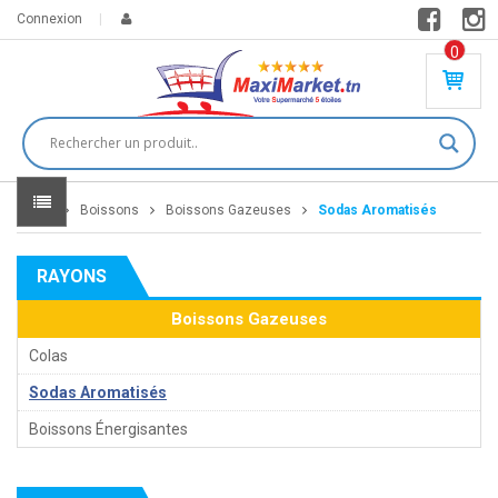
Connexion
0
PR
O
DU
IT(
S)
-
Home
Boissons
Boissons Gazeuses
Sodas Aromatisés
0
,
00
0
RAYONS
DT
Boissons Gazeuses
Colas
Sodas Aromatisés
Boissons Énergisantes