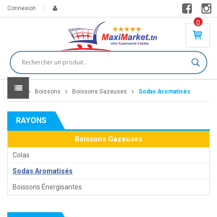
Connexion
0
PR
O
DU
IT(
S)
-
Home
Boissons
Boissons Gazeuses
Sodas Aromatisés
0
,
00
0
RAYONS
DT
Boissons Gazeuses
Colas
Sodas Aromatisés
Boissons Énergisantes