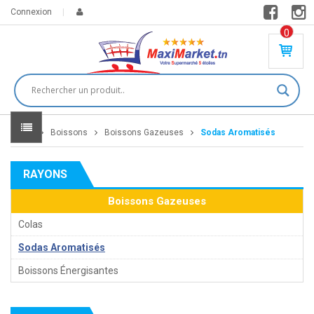
Connexion
0
PR
O
DU
IT(
S)
-
Home
Boissons
Boissons Gazeuses
Sodas Aromatisés
0
,
00
0
RAYONS
DT
Boissons Gazeuses
Colas
Sodas Aromatisés
Boissons Énergisantes