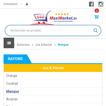
Connexion
0
PR
O
DU
IT(
S)
-
Home
Boissons
Jus & Nectar
Mangue
0
,
00
0
RAYONS
DT
Jus & Nectar
Orange
Cocktail
Mangue
Ananas