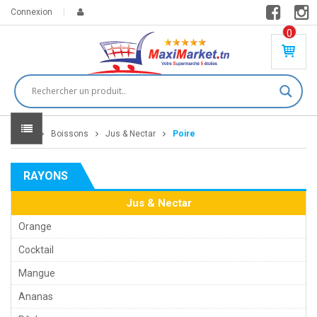
Connexion
0
PR
O
DU
IT(
S)
-
Home
Boissons
Jus & Nectar
Poire
0
,
00
0
RAYONS
DT
Jus & Nectar
Orange
Cocktail
Mangue
Ananas