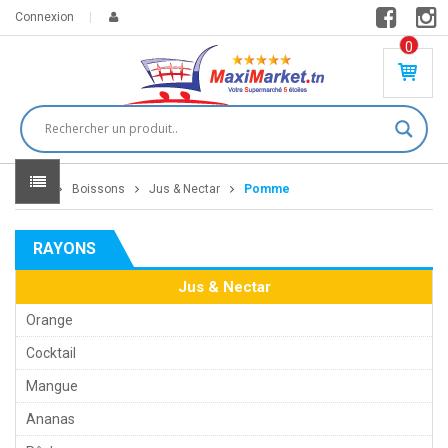
Connexion
0
PR
O
DU
IT(
S)
-
Home
Boissons
Jus & Nectar
Pomme
0
,
00
0
RAYONS
DT
Jus & Nectar
Orange
Cocktail
Mangue
Ananas