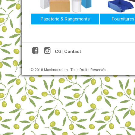
Papeterie & Rangements
Fournitures
CG
Contact
|
© 2018 Maximarket.tn . Tous Droits Réservés.