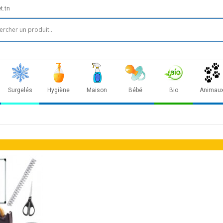
t.tn
Surgelés
Hygiène
Maison
Bébé
Bio
Animau