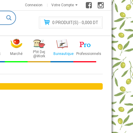
Connexion
Votre Compte
0
PRODUIT(S) - 0
,000 DT
P’tit Dej
x
Marché
Bureautique
Professionnels
@Work