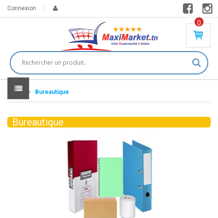
Connexion
0
PR
O
DU
IT(
S)
-
Home
Bureautique
0
,
00
0
Bureautique
DT