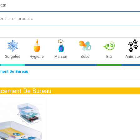
t.tn
Surgelés
Hygiène
Maison
Bébé
Bio
Animau
ent De Bureau
cement De Bureau