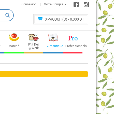
Connexion
Votre Compte
0
PRODUIT(S) - 0
,000 DT
P’tit Dej
x
Marché
Bureautique
Professionnels
@Work