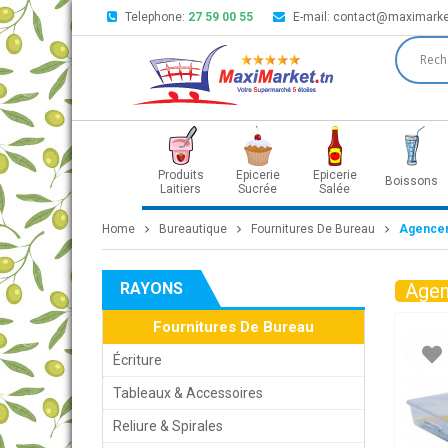
Telephone:
27 59 00 55
E-mail:
contact@maximarke
Produits
Epicerie
Epicerie
Boissons
Laitiers
Sucrée
Salée
Home
Bureautique
Fournitures De Bureau
Agencem
RAYONS
Agen
Fournitures De Bureau
Écriture
Tableaux & Accessoires
Reliure & Spirales