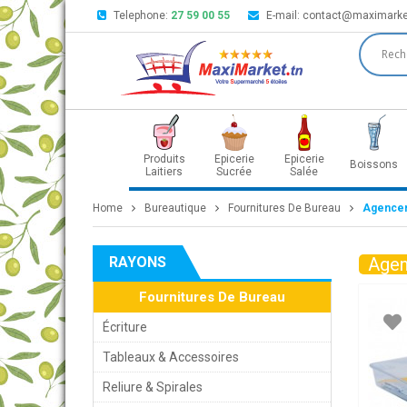
Telephone:
27 59 00 55
E-mail:
contact@maximarke
Produits
Epicerie
Epicerie
Boissons
Laitiers
Sucrée
Salée
Home
Bureautique
Fournitures De Bureau
Agencem
RAYONS
Agen
Fournitures De Bureau
Écriture
Tableaux & Accessoires
Reliure & Spirales