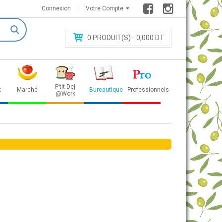
Connexion
Votre Compte
0
PRODUIT(S) - 0
,000 DT
P’tit Dej
x
Marché
Bureautique
Professionnels
@Work