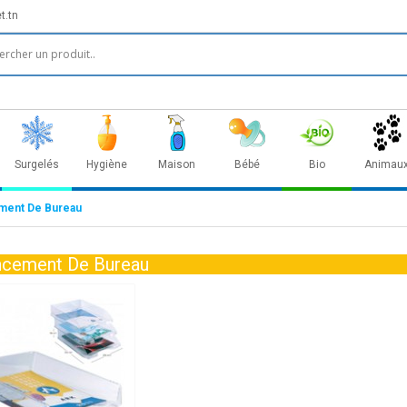
t.tn
Surgelés
Hygiène
Maison
Bébé
Bio
Animau
ent De Bureau
cement De Bureau