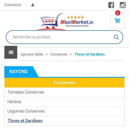
Connexion
0
PR
O
DU
IT(
S)
-
Home
Epicerie Salée
Conserves
Thons et Sardines
0
,
00
0
RAYONS
DT
Conserves
Tomates Conserves
Harissa
Légumes Conserves
Thons et Sardines