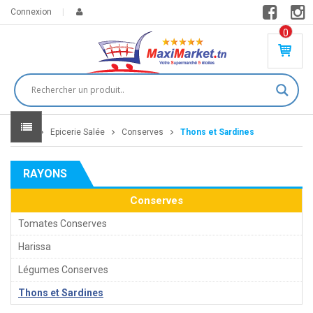
Connexion
0
PR
O
DU
IT(
S)
-
Home
Epicerie Salée
Conserves
Thons et Sardines
0
,
00
0
RAYONS
DT
Conserves
Tomates Conserves
Harissa
Légumes Conserves
Thons et Sardines