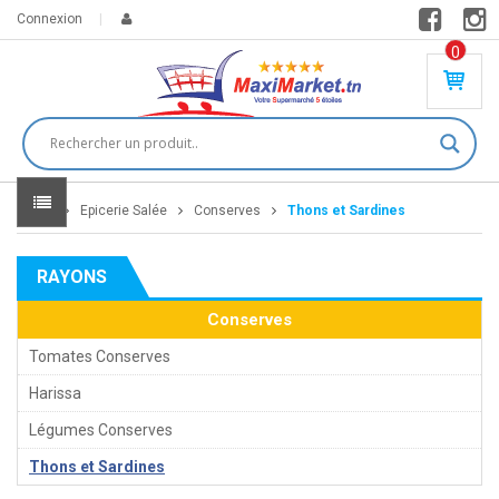
Connexion
0
PR
O
DU
IT(
S)
-
Home
Epicerie Salée
Conserves
Thons et Sardines
0
,
00
0
RAYONS
DT
Conserves
Tomates Conserves
Harissa
Légumes Conserves
Thons et Sardines