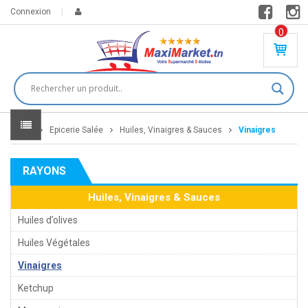
Connexion
0
PR
O
DU
IT(
S)
-
Home
Epicerie Salée
Huiles, Vinaigres & Sauces
Vinaigres
0
,
00
0
RAYONS
DT
Huiles, Vinaigres & Sauces
Huiles d’olives
Huiles Végétales
Vinaigres
Ketchup