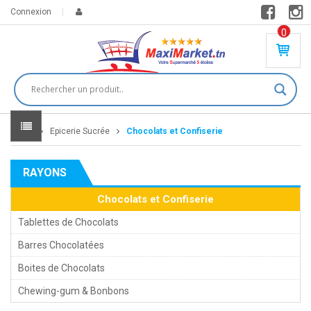
Connexion
0
PR
O
DU
IT(
S)
-
Home
Epicerie Sucrée
Chocolats et Confiserie
0
,
00
0
RAYONS
DT
Chocolats et Confiserie
Tablettes de Chocolats
Barres Chocolatées
Boites de Chocolats
Chewing-gum & Bonbons