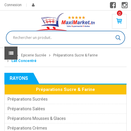
Connexion
0
PR
O
DU
IT(
S)
-
Home
Epicerie Sucrée
Préparations Sucre & Farine
0
,
Lait Concentré
00
0
RAYONS
DT
Préparations Sucre & Farine
Préparations Sucrées
Préparations Salées
Préparations Mousses & Glaces
Préparations Crèmes