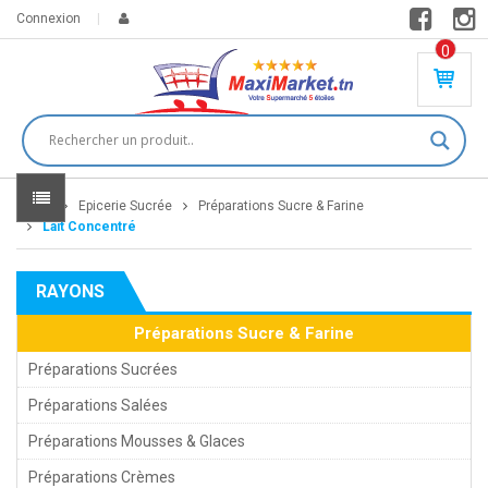
Connexion
0
PR
O
DU
IT(
S)
-
Home
Epicerie Sucrée
Préparations Sucre & Farine
0
,
Lait Concentré
00
0
RAYONS
DT
Préparations Sucre & Farine
Préparations Sucrées
Préparations Salées
Préparations Mousses & Glaces
Préparations Crèmes