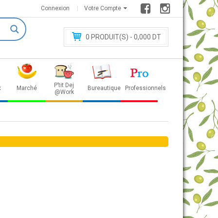
Connexion
Votre Compte
0
PRODUIT(S) - 0
,000 DT
P’tit Dej
x
Marché
Bureautique
Professionnels
@Work