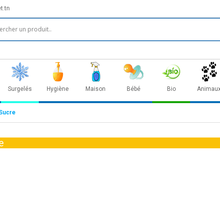
t.tn
Surgelés
Hygiène
Maison
Bébé
Bio
Animau
Sucre
e