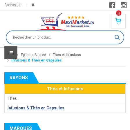
Connexion
0
PR
O
DU
IT(
S)
-
Home
Epicerie Sucrée
Thés et Infusions
0
,
Infusions & Thés en Capsules
00
0
RAYONS
DT
Thés et Infusions
Thés
Infusions & Thés en Capsules
MARQUES