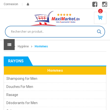
Connexion
0
PR
O
DU
IT(
S)
-
Home
Hygiène
Hommes
0
,
00
0
RAYONS
DT
Hommes
Shampoing for Men
Douches For Men
Rasage
Déodorants for Men