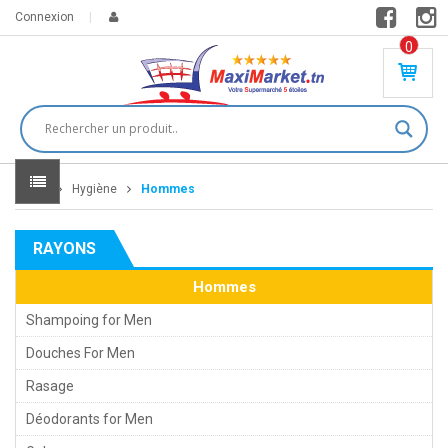
Connexion
0
PR
O
DU
IT(
S)
-
Home
Hygiène
Hommes
0
,
00
0
RAYONS
DT
Hommes
Shampoing for Men
Douches For Men
Rasage
Déodorants for Men