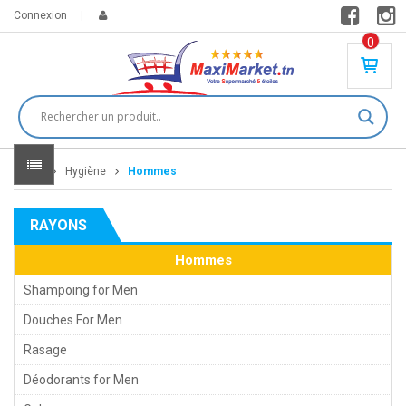
Connexion
0
PR
O
DU
IT(
S)
-
Home
Hygiène
Hommes
0
,
00
0
RAYONS
DT
Hommes
Shampoing for Men
Douches For Men
Rasage
Déodorants for Men