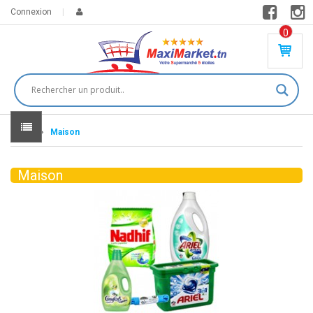
Connexion
0
PR
O
DU
IT(
S)
-
Home
Maison
0
,
00
0
Maison
DT