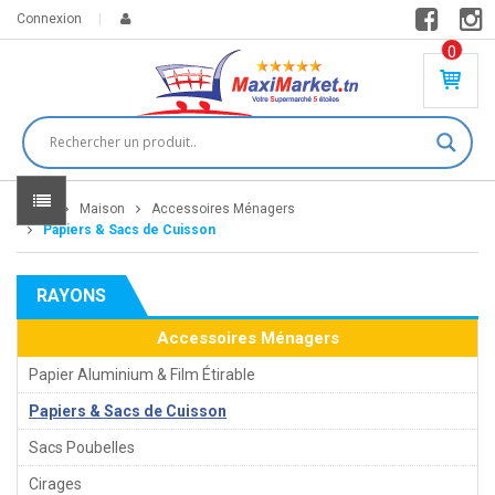
Connexion
0
PR
O
DU
IT(
S)
-
Home
Maison
Accessoires Ménagers
0
,
Papiers & Sacs de Cuisson
00
0
RAYONS
DT
Accessoires Ménagers
Papier Aluminium & Film Étirable
Papiers & Sacs de Cuisson
Sacs Poubelles
Cirages