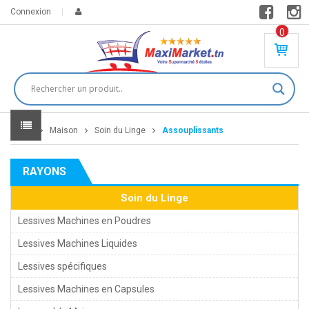
Connexion
0
PR
O
DU
IT(
S)
-
Home
Maison
Soin du Linge
Assouplissants
0
,
00
0
RAYONS
DT
Soin du Linge
Lessives Machines en Poudres
Lessives Machines Liquides
Lessives spécifiques
Lessives Machines en Capsules