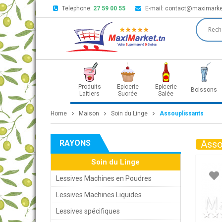
Telephone:
27 59 00 55
E-mail:
contact@maximarke
Produits
Epicerie
Epicerie
Boissons
Laitiers
Sucrée
Salée
Home
Maison
Soin du Linge
Assouplissants
RAYONS
Asso
Soin du Linge
Lessives Machines en Poudres
Lessives Machines Liquides
Lessives spécifiques