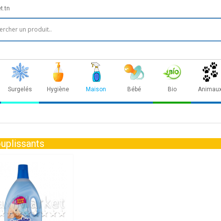
t.tn
Surgelés
Hygiène
Maison
Bébé
Bio
Animau
uplissants