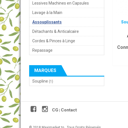
Lessives Machines en Capsules
Lavage à la Main
Assouplissants
Sou
Détachants & Anticalcaire
Cordes & Pinces à Linge
Conn
Repassage
MARQUES
Soupline
(1)
CG
Contact
|
© 2018 Maximarket.tn . Tous Droits Réservés.