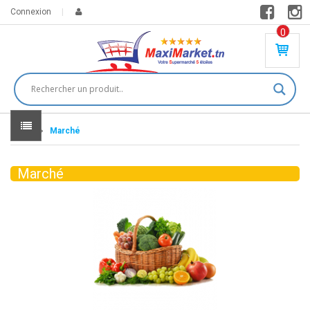
Connexion
0
PR
O
DU
IT(
S)
-
Home
Marché
0
,
00
0
Marché
DT