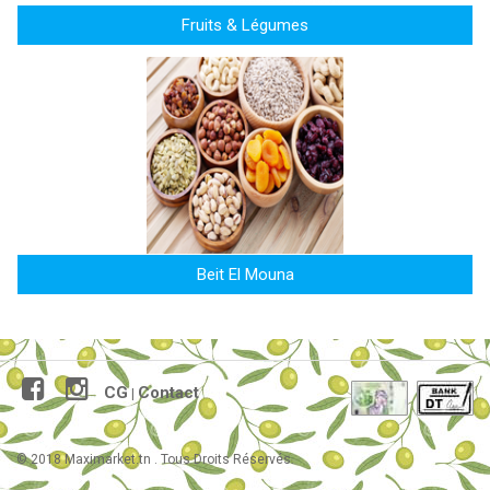
Fruits & Légumes
Beit El Mouna
CG
Contact
|
© 2018 Maximarket.tn . Tous Droits Réservés.